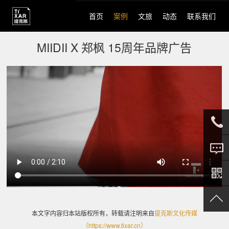
Main
navigation
首页
案例
文旅
动态
联系我们
MIIDII X 郑枫 15周年品牌广告
138-
点击咨
2640-
询
6239
本文字内容归本站版权所有，转载请注明来自
提克斯文化传媒
（https://www.tixar.cn）