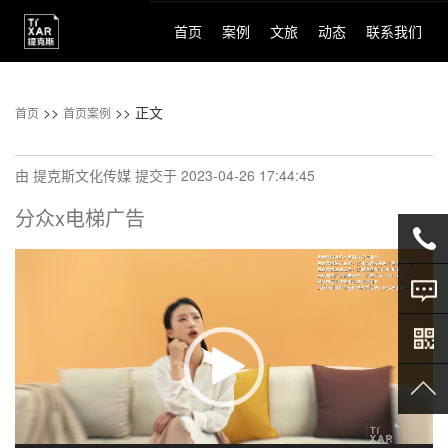
Main
navigation
首页
案例
文旅
动态
联系我们
>>
>> 正文
首页
首页案例
由
提克斯文化传媒
提交于
2023-04-26 17:44:45
分众x电梯广告
视
频
138-
播
放
点击咨
2640-
器
询
6239